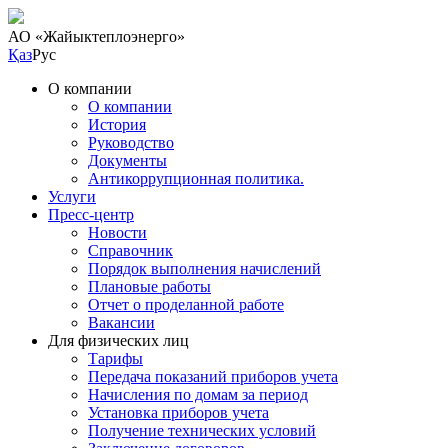
АО «Жайык
теплоэнерго»
Қаз
Рус
О компании
О компании
История
Руководство
Документы
Антикоррупционная политика.
Услуги
Пресс-центр
Новости
Справочник
Порядок выполнения начислений
Плановые работы
Отчет о проделанной работе
Вакансии
Для физических лиц
Тарифы
Передача показаний приборов учета
Начисления по домам за период
Установка приборов учета
Получение технических условий