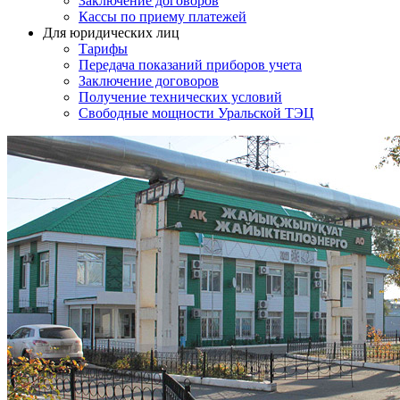
Заключение договоров
Кассы по приему платежей
Для юридических лиц
Тарифы
Передача показаний приборов учета
Заключение договоров
Получение технических условий
Свободные мощности Уральской ТЭЦ