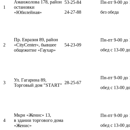
Аманжолова 178, район
53-25-84
Пн-пт 9-00 до 
1
остановки
24-27-88
без обеда
«Юбилейная»
Пр. Евразия 89, район
Пн-пт 9-00 до 
2
«CityCenter», бывшее
54-23-09
обед с 13-00 д
общежитие «Гаухар»
Пн-пт 9-00 до 
Ул. Гагарина 89,
3
28-25-67
Торговый дом "START"
обед с 13-00 д
Мкрн «Женис» 13,
Пн-пт 9-00 до 
4
в здании торгового дома
обед с 13-00 д
«Женис»